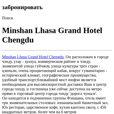
забронировать
Поиск
Minshan Lhasa Grand Hotel
Chengdu
Minshan Lhasa Grand Hotel Chengdu
, Он расположен в городе
чэнду, ухау - хуахуа, коммерческом районе и чэнду,
знаменитой улица гуйчжоу, улица культуры трех стран -
цзиньли, очень процветающий кабак, вокруг гуманитарно -
исторический климат, географические преимущества,
удобный транспорт;ближайший мост юнфэн является
необходимым для высокоскоростной доставки Яши в центр
города чэнду, и гостиница уже сейчас доступна на метро
прямо в торговый центр города чэнду 'дорога чуньси'.
Он находится в подчинении группы Фэншань, отель имеет
три знаменательных столовых: юньнаньский банкетный зал,
Юэ ресторан, царственное кофе, кухня кантона сянлу, с 450
квадратных метров, более чем на 6 метров