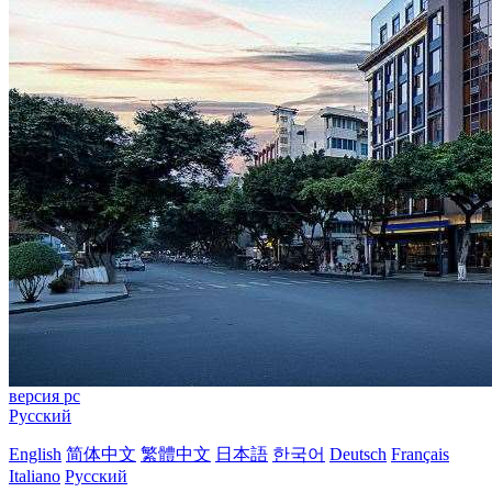
версия pc
Русский
English
简体中文
繁體中文
日本語
한국어
Deutsch
Français
Italiano
Русский